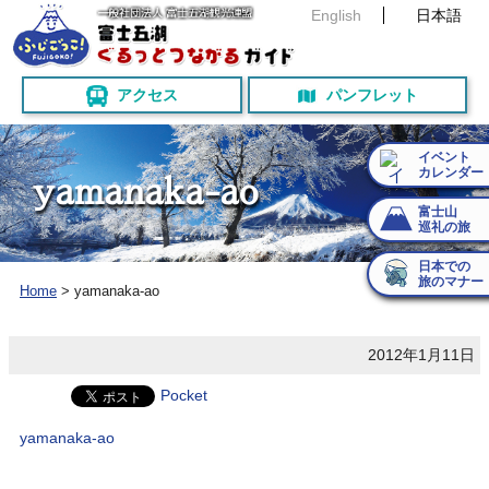
English
日本語
アクセス
パンフレット
イベント
カレンダー
y
a
m
a
n
a
k
a
-
a
o
富士山
巡礼の旅
日本での
旅のマナー
Home
>
yamanaka-ao
2012年1月11日
Pocket
yamanaka-ao