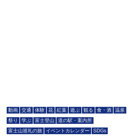
動画
交通
体験
花
紅葉
遊ぶ
観る
食・酒
温泉
祭り
学ぶ
富士登山
道の駅・案内所
富士山巡礼の旅
イベントカレンダー
SDGs