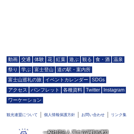
動画
交通
体験
花
紅葉
遊ぶ
観る
食・酒
温泉
祭り
学ぶ
富士登山
道の駅・案内所
富士山巡礼の旅
イベントカレンダー
SDGs
アクセス
パンフレット
各種資料
Twitter
Instagram
ワーケーション
観光連盟について
個人情報保護方針
お問い合わせ
リンク集