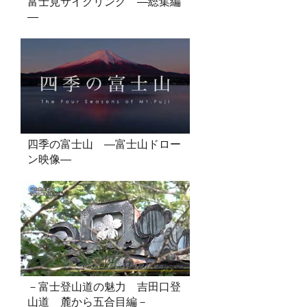
富士見サイクリング ―総集編
―
四季の富士山 ―富士山ドロー
ン映像―
－富士登山道の魅力 吉田口登
山道 麓から五合目編－