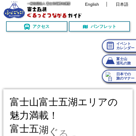
English
日本語
アクセス
パンフレット
イベント
カレンダー
富士山
巡礼の旅
日本での
旅のマナー
富
士
山
富
士
五
湖
エ
リ
ア
の
魅
力
満
載
！
富
士
五
湖
ぐ
る
っ
と