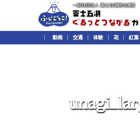
動画
交通
体験
花
紅葉
u
n
a
g
i
_
l
a
r