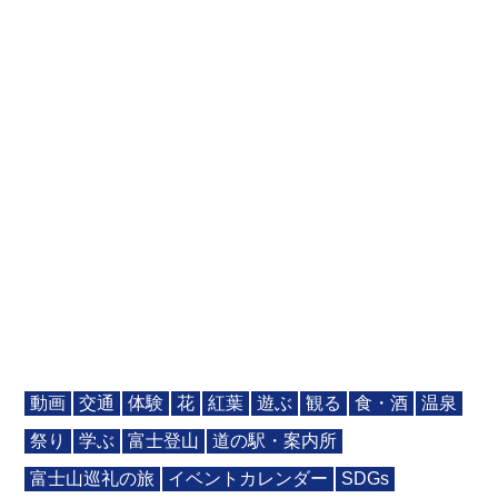
動画
交通
体験
花
紅葉
遊ぶ
観る
食・酒
温泉
祭り
学ぶ
富士登山
道の駅・案内所
富士山巡礼の旅
イベントカレンダー
SDGs