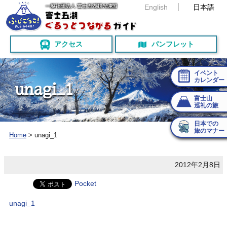
English
日本語
アクセス
パンフレット
イベント
カレンダー
u
n
a
g
i
_
1
富士山
巡礼の旅
日本での
旅のマナー
Home
>
unagi_1
2012年2月8日
Pocket
unagi_1