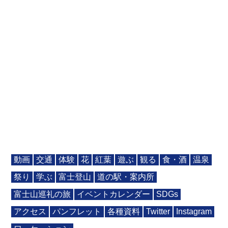
動画
交通
体験
花
紅葉
遊ぶ
観る
食・酒
温泉
祭り
学ぶ
富士登山
道の駅・案内所
富士山巡礼の旅
イベントカレンダー
SDGs
アクセス
パンフレット
各種資料
Twitter
Instagram