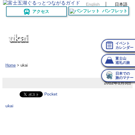
English
日本語
パンフレット
アクセス
u
k
a
i
イベント
カレンダー
富士山
巡礼の旅
Home
>
ukai
日本での
旅のマナー
2012年1月3日
Pocket
ukai