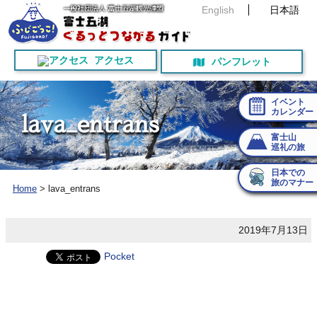
English
日本語
アクセス
パンフレット
イベント
カレンダー
l
a
v
a
_
e
n
t
r
a
n
s
富士山
巡礼の旅
日本での
旅のマナー
Home
>
lava_entrans
2019年7月13日
Pocket