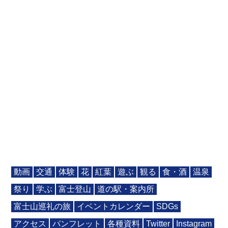
動画
交通
体験
花
紅葉
遊ぶ
観る
食・酒
温泉
祭り
学ぶ
富士登山
道の駅・案内所
富士山巡礼の旅
イベントカレンダー
SDGs
アクセス
パンフレット
各種資料
Twitter
Instagram