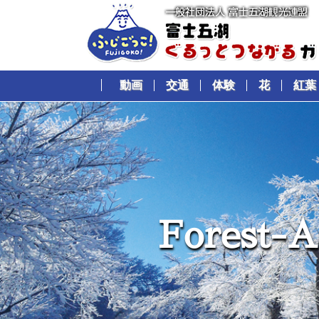
動画
交通
体験
花
紅葉
F
o
r
e
s
t
-
A