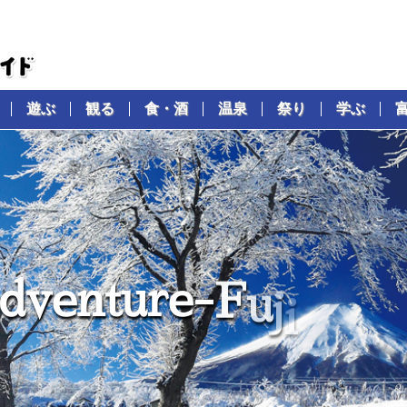
遊ぶ
観る
食・酒
温泉
祭り
学ぶ
d
v
e
n
t
u
r
e
-
F
u
j
i