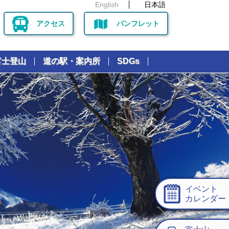
English
日本語
アクセス
パンフレット
富士登山
道の駅・案内所
SDGs
イベント
カレンダー