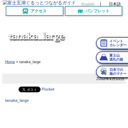
English
日本語
アクセス
パンフレット
t
a
n
a
k
a
_
l
a
r
g
e
イベント
カレンダー
富士山
巡礼の旅
Home
>
tanaka_large
日本での
旅のマナー
2012年1月11日
Pocket
tanaka_large