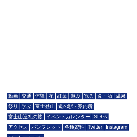
動画
交通
体験
花
紅葉
遊ぶ
観る
食・酒
温泉
祭り
学ぶ
富士登山
道の駅・案内所
富士山巡礼の旅
イベントカレンダー
SDGs
アクセス
パンフレット
各種資料
Twitter
Instagram