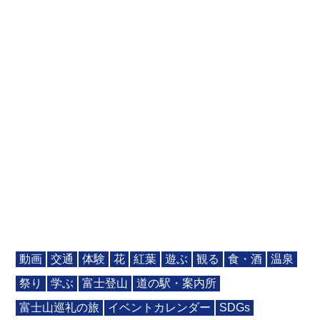
動画
交通
体験
花
紅葉
遊ぶ
観る
食・酒
温泉
祭り
学ぶ
富士登山
道の駅・案内所
富士山巡礼の旅
イベントカレンダー
SDGs