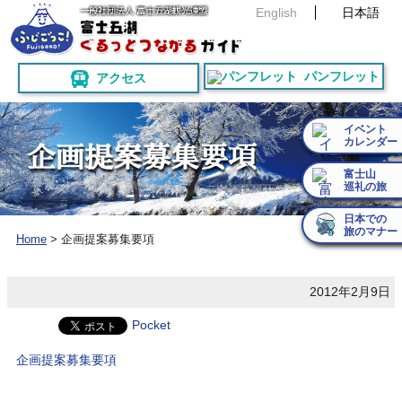
English
日本語
パンフレット
アクセス
イベント
カレンダー
企
画
提
案
募
集
要
項
富士山
巡礼の旅
日本での
旅のマナー
Home
>
企画提案募集要項
2012年2月9日
Pocket
企画提案募集要項