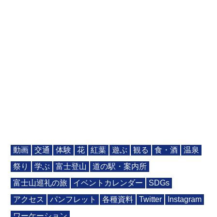
動画
交通
体験
花
紅葉
遊ぶ
観る
食・酒
温泉
祭り
学ぶ
富士登山
道の駅・案内所
富士山巡礼の旅
イベントカレンダー
SDGs
アクセス
パンフレット
各種資料
Twitter
Instagram
ワーケーション