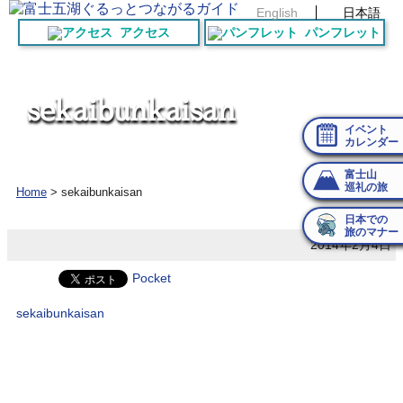
English
日本語
アクセス
パンフレット
s
e
k
a
i
b
u
n
k
a
i
s
a
n
イベント
カレンダー
富士山
巡礼の旅
Home
>
sekaibunkaisan
日本での
旅のマナー
2014年2月4日
Pocket
sekaibunkaisan