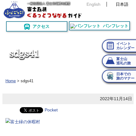
English
日本語
パンフレット
アクセス
イベント
カレンダー
s
d
g
s
4
1
富士山
巡礼の旅
日本での
旅のマナー
Home
>
sdgs41
2022年11月14日
Pocket