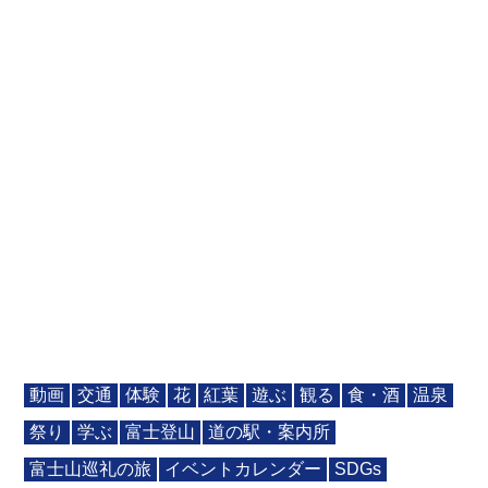
動画
交通
体験
花
紅葉
遊ぶ
観る
食・酒
温泉
祭り
学ぶ
富士登山
道の駅・案内所
富士山巡礼の旅
イベントカレンダー
SDGs