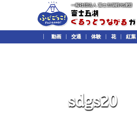
動画
交通
体験
花
紅葉
s
d
g
s
2
0