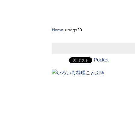
Home
>
sdgs20
Pocket