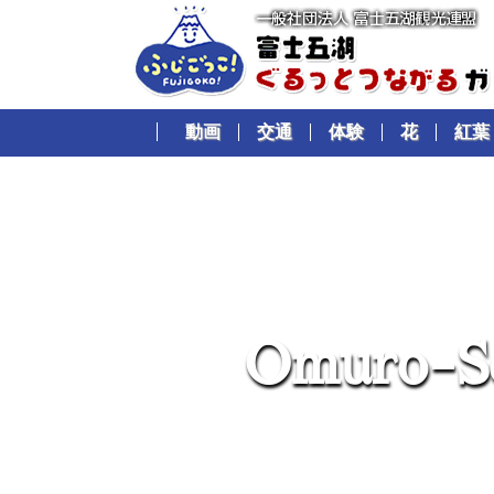
動画
交通
体験
花
紅葉
O
m
u
r
o
-
S