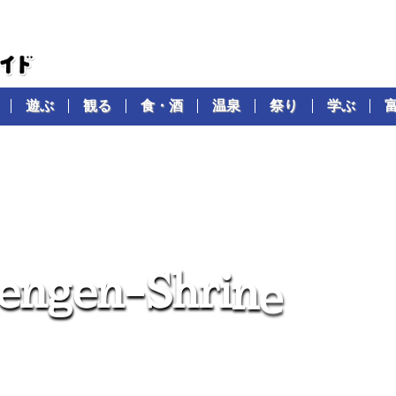
遊ぶ
観る
食・酒
温泉
祭り
学ぶ
e
n
g
e
n
-
S
h
r
i
n
e