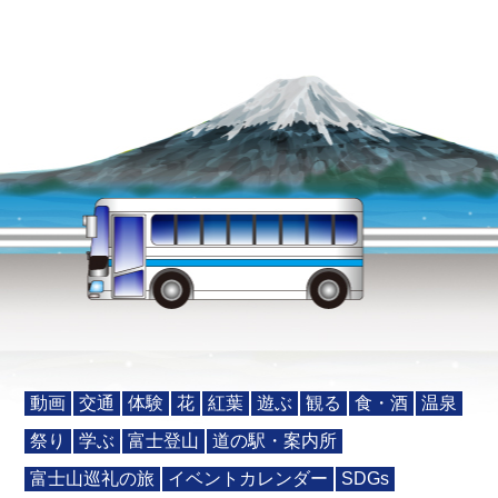
動画
交通
体験
花
紅葉
遊ぶ
観る
食・酒
温泉
祭り
学ぶ
富士登山
道の駅・案内所
富士山巡礼の旅
イベントカレンダー
SDGs