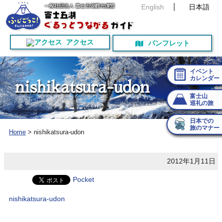
English
日本語
アクセス
パンフレット
イベント
カレンダー
n
i
s
h
i
k
a
t
s
u
r
a
-
u
d
o
n
富士山
巡礼の旅
日本での
旅のマナー
Home
>
nishikatsura-udon
2012年1月11日
Pocket
nishikatsura-udon