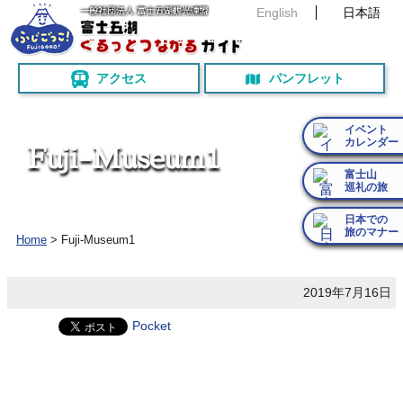
English
日本語
アクセス
パンフレット
イベント
カレンダー
F
u
j
i
-
M
u
s
e
u
m
1
富士山
巡礼の旅
日本での
旅のマナー
Home
>
Fuji-Museum1
2019年7月16日
Pocket