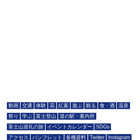
動画
交通
体験
花
紅葉
遊ぶ
観る
食・酒
温泉
祭り
学ぶ
富士登山
道の駅・案内所
富士山巡礼の旅
イベントカレンダー
SDGs
アクセス
パンフレット
各種資料
Twitter
Instagram