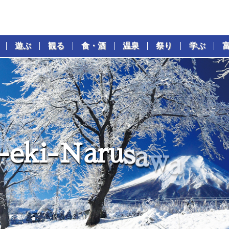
遊ぶ
観る
食・酒
温泉
祭り
学ぶ
-
e
k
i
-
N
a
r
u
s
a
w
a