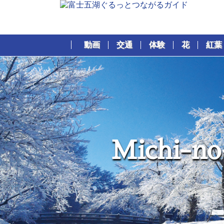
動画
交通
体験
花
紅葉
M
i
c
h
i
-
n
o