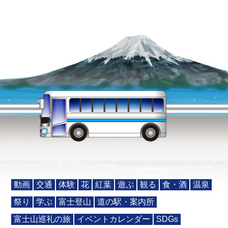
動画
交通
体験
花
紅葉
遊ぶ
観る
食・酒
温泉
祭り
学ぶ
富士登山
道の駅・案内所
富士山巡礼の旅
イベントカレンダー
SDGs