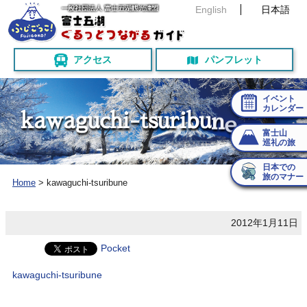
English
日本語
アクセス
パンフレット
イベント
カレンダー
k
a
w
a
g
u
c
h
i
-
t
s
u
r
i
b
u
n
e
富士山
巡礼の旅
日本での
旅のマナー
Home
>
kawaguchi-tsuribune
2012年1月11日
Pocket
kawaguchi-tsuribune