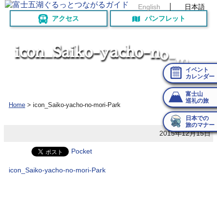
English
日本語
アクセス
パンフレット
i
c
o
n
_
S
a
i
k
o
-
y
a
c
h
o
-
n
o
-
m
o
イベント
カレンダー
富士山
巡礼の旅
Home
>
icon_Saiko-yacho-no-mori-Park
日本での
旅のマナー
2015年12月15日
Pocket
icon_Saiko-yacho-no-mori-Park