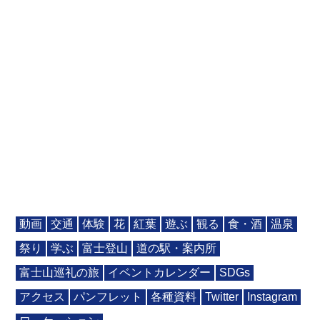
動画
交通
体験
花
紅葉
遊ぶ
観る
食・酒
温泉
祭り
学ぶ
富士登山
道の駅・案内所
富士山巡礼の旅
イベントカレンダー
SDGs
アクセス
パンフレット
各種資料
Twitter
Instagram