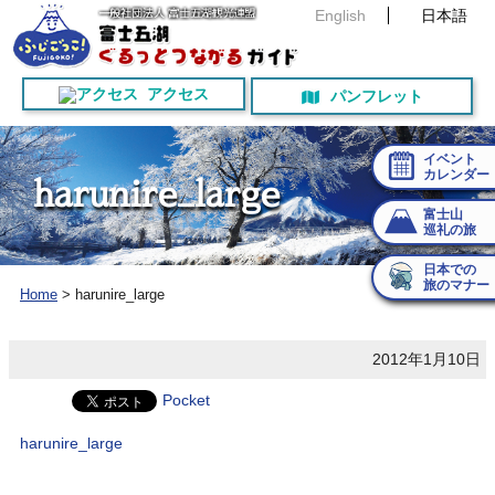
English
日本語
アクセス
パンフレット
イベント
カレンダー
h
a
r
u
n
i
r
e
_
l
a
r
g
e
富士山
巡礼の旅
日本での
旅のマナー
Home
>
harunire_large
2012年1月10日
Pocket
harunire_large