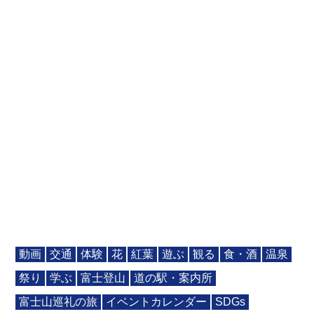
動画
交通
体験
花
紅葉
遊ぶ
観る
食・酒
温泉
祭り
学ぶ
富士登山
道の駅・案内所
富士山巡礼の旅
イベントカレンダー
SDGs