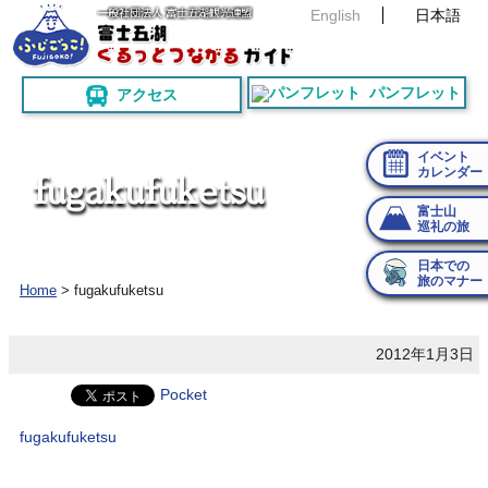
English
日本語
パンフレット
アクセス
イベント
カレンダー
f
u
g
a
k
u
f
u
k
e
t
s
u
富士山
巡礼の旅
日本での
旅のマナー
Home
>
fugakufuketsu
2012年1月3日
Pocket
fugakufuketsu