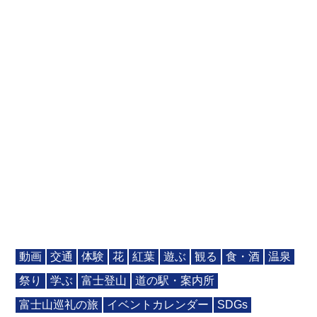
動画
交通
体験
花
紅葉
遊ぶ
観る
食・酒
温泉
祭り
学ぶ
富士登山
道の駅・案内所
富士山巡礼の旅
イベントカレンダー
SDGs