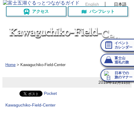
English
日本語
アクセス
パンフレット
K
a
w
a
g
u
c
h
i
k
o
-
F
i
e
l
d
-
C
e
n
t
イベント
カレンダー
富士山
巡礼の旅
Home
>
Kawaguchiko-Field-Center
日本での
旅のマナー
2015年12月11日
Pocket
Kawaguchiko-Field-Center