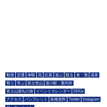
動画
交通
体験
花
紅葉
遊ぶ
観る
食・酒
温泉
祭り
学ぶ
富士登山
道の駅・案内所
富士山巡礼の旅
イベントカレンダー
SDGs
アクセス
パンフレット
各種資料
Twitter
Instagram