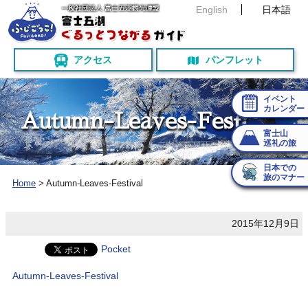
English
日本語
アクセス
パンフレット
イベント
カレンダー
A
u
t
u
m
n
-
L
e
a
v
e
s
-
F
e
s
t
i
v
a
l
富士山
巡礼の旅
日本での
旅のマナー
Home
>
Autumn-Leaves-Festival
2015年12月9日
Pocket
Autumn-Leaves-Festival