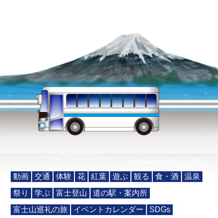
動画
交通
体験
花
紅葉
遊ぶ
観る
食・酒
温泉
祭り
学ぶ
富士登山
道の駅・案内所
富士山巡礼の旅
イベントカレンダー
SDGs