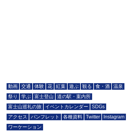
動画
交通
体験
花
紅葉
遊ぶ
観る
食・酒
温泉
祭り
学ぶ
富士登山
道の駅・案内所
富士山巡礼の旅
イベントカレンダー
SDGs
アクセス
パンフレット
各種資料
Twitter
Instagram
ワーケーション