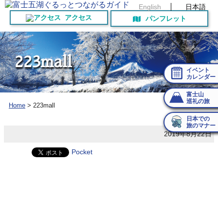
English
日本語
アクセス
パンフレット
2
2
3
m
a
l
l
イベント
カレンダー
富士山
巡礼の旅
Home
>
223mall
日本での
旅のマナー
2019年8月22日
Pocket