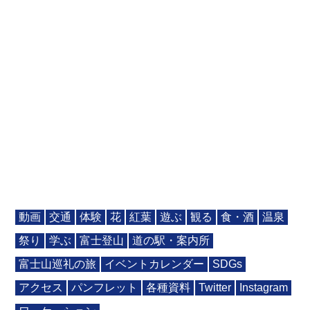
動画
交通
体験
花
紅葉
遊ぶ
観る
食・酒
温泉
祭り
学ぶ
富士登山
道の駅・案内所
富士山巡礼の旅
イベントカレンダー
SDGs
アクセス
パンフレット
各種資料
Twitter
Instagram