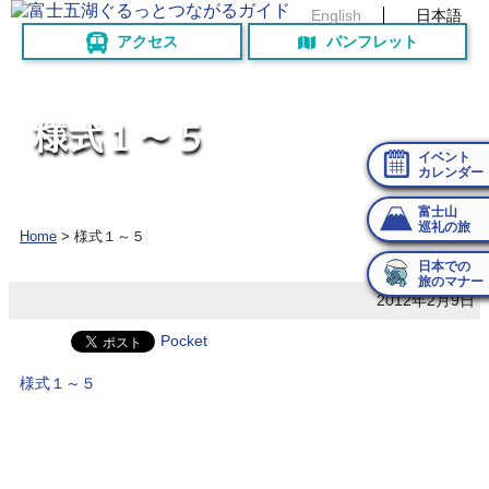
English
日本語
アクセス
パンフレット
様
式
１
～
５
イベント
カレンダー
富士山
巡礼の旅
Home
>
様式１～５
日本での
旅のマナー
2012年2月9日
Pocket
様式１～５