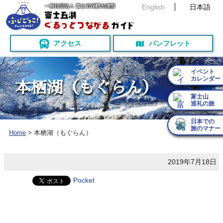
English
日本語
アクセス
パンフレット
イベント
カレンダー
本
栖
湖
（
も
ぐ
ら
ん
）
富士山
巡礼の旅
日本での
旅のマナー
Home
>
本栖湖（もぐらん）
2019年7月18日
Pocket