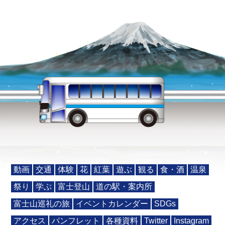
動画
交通
体験
花
紅葉
遊ぶ
観る
食・酒
温泉
祭り
学ぶ
富士登山
道の駅・案内所
富士山巡礼の旅
イベントカレンダー
SDGs
アクセス
パンフレット
各種資料
Twitter
Instagram