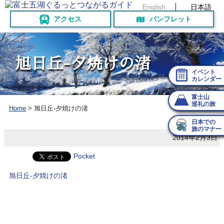
English
日本語
アクセス
パンフレット
旭
日
丘
-
夕
焼
け
の
渚
イベント
カレンダー
富士山
巡礼の旅
Home
>
旭日丘-夕焼けの渚
日本での
旅のマナー
2014年2月3日
Pocket
旭日丘-夕焼けの渚