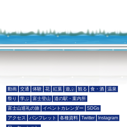
動画
交通
体験
花
紅葉
遊ぶ
観る
食・酒
温泉
祭り
学ぶ
富士登山
道の駅・案内所
富士山巡礼の旅
イベントカレンダー
SDGs
アクセス
パンフレット
各種資料
Twitter
Instagram