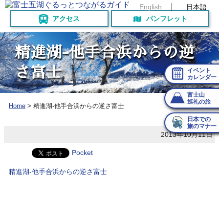
English
日本語
アクセス
パンフレット
精
進
湖
-
他
手
合
浜
か
ら
の
逆
さ
富
士
イベント
カレンダー
富士山
巡礼の旅
Home
>
精進湖-他手合浜からの逆さ富士
日本での
旅のマナー
2013年10月11日
Pocket
精進湖-他手合浜からの逆さ富士