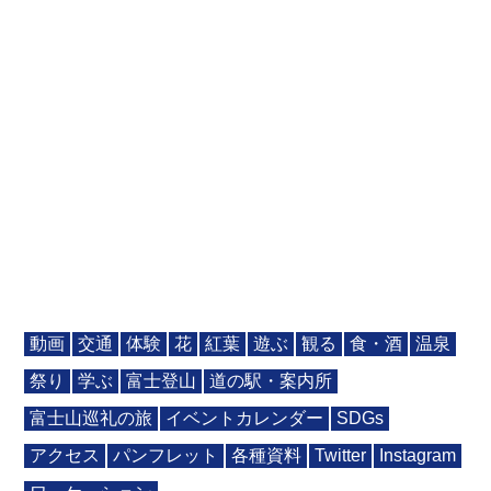
動画
交通
体験
花
紅葉
遊ぶ
観る
食・酒
温泉
祭り
学ぶ
富士登山
道の駅・案内所
富士山巡礼の旅
イベントカレンダー
SDGs
アクセス
パンフレット
各種資料
Twitter
Instagram