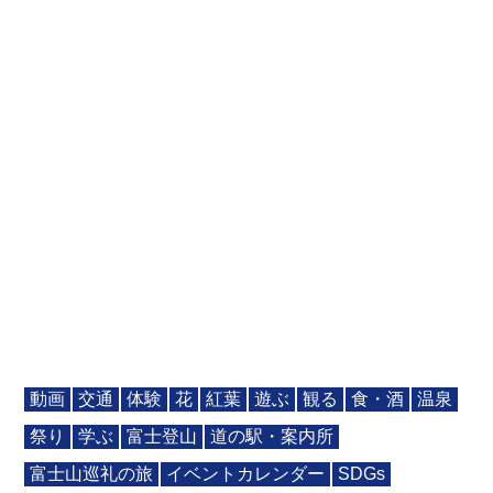
動画
交通
体験
花
紅葉
遊ぶ
観る
食・酒
温泉
祭り
学ぶ
富士登山
道の駅・案内所
富士山巡礼の旅
イベントカレンダー
SDGs