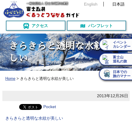
English
日本語
アクセス
パンフレット
イベント
き
ら
き
ら
と
透
明
な
水
紋
が
美
カレンダー
し
い
富士山
巡礼の旅
日本での
旅のマナー
Home
>
きらきらと透明な水紋が美しい
2013年12月26日
Pocket
きらきらと透明な水紋が美しい