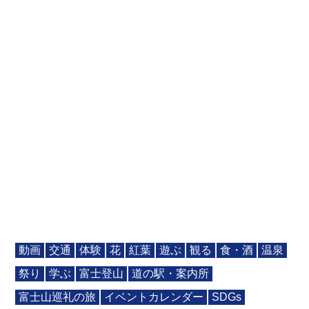
動画
交通
体験
花
紅葉
遊ぶ
観る
食・酒
温泉
祭り
学ぶ
富士登山
道の駅・案内所
富士山巡礼の旅
イベントカレンダー
SDGs