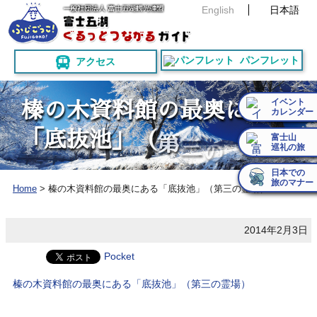
English
日本語
パンフレット
アクセス
イベント
榛
の
木
資
料
館
の
最
奥
に
あ
る
カレンダー
「
底
抜
池
」
（
第
富士山
三
の
巡礼の旅
霊
日本での
旅のマナー
Home
>
榛の木資料館の最奥にある「底抜池」（第三の霊場）
2014年2月3日
Pocket
榛の木資料館の最奥にある「底抜池」（第三の霊場）