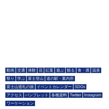
動画
交通
体験
花
紅葉
遊ぶ
観る
食・酒
温泉
祭り
学ぶ
富士登山
道の駅・案内所
富士山巡礼の旅
イベントカレンダー
SDGs
アクセス
パンフレット
各種資料
Twitter
Instagram
ワーケーション