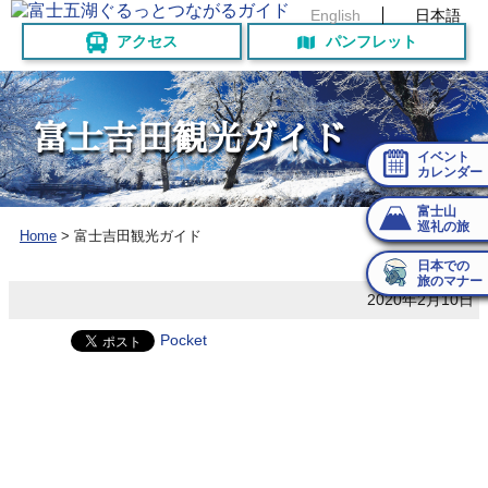
English
日本語
アクセス
パンフレット
富
士
吉
田
観
光
ガ
イ
ド
イベント
カレンダー
富士山
巡礼の旅
Home
>
富士吉田観光ガイド
日本での
旅のマナー
2020年2月10日
Pocket