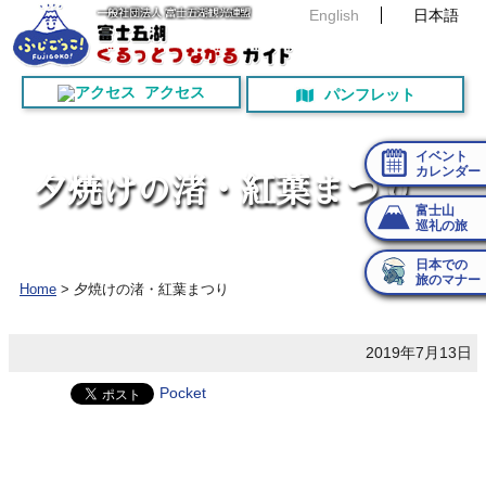
English
日本語
アクセス
パンフレット
イベント
カレンダー
夕
焼
け
の
渚
・
紅
葉
ま
つ
り
富士山
巡礼の旅
日本での
旅のマナー
Home
>
夕焼けの渚・紅葉まつり
2019年7月13日
Pocket