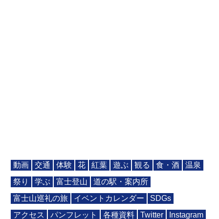
動画
交通
体験
花
紅葉
遊ぶ
観る
食・酒
温泉
祭り
学ぶ
富士登山
道の駅・案内所
富士山巡礼の旅
イベントカレンダー
SDGs
アクセス
パンフレット
各種資料
Twitter
Instagram