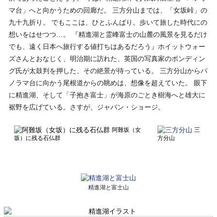
マ台」へと向かうための回廊だ。 三方分山までは、「女坂峠」の
九十九折り。 でもここは、ひとふんばり。歩いて旅した時代にの
想いをはせつつ…。 『精進湖と霊峰富士の山麓の風景を見るだけ
でも、遠く日本へ旅行する値打ちはあるだろう』ホイットウォー
ズさんとおなじく、明治期に訪れた、英国の写真家のボンディン
グ氏が太鼓判を押した、その絶景が待っている。 三方分山からパ
ノラマ台に向かう尾根道からの眺めは、想像を超えていた。 眼下
に精進湖、そして「子抱き富士」が海原のごとき樹海へと雄大に
裾野を広げている。さすが、ジャパン・ショージ。
阿難坂（女
三
坂）に残る石仏群
方分山
精進湖と富士山