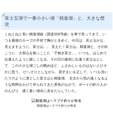
富士五湖で一番小さい湖「精進湖」と、大きな歴
史
くねくねと長い精進湖線（国道358号線）を車で登ってきて、い
つも最後のカーブの手前で胸がときめく。今日は、見えるかな、
見えますように、富士山…。 見えた！富士山。精進湖と、その向
こうに、大室山を抱っこした「子抱き富士」。いつも、はじめて
出逢えたように嬉しくなる。その日の最初に出逢う富士山とし
て、この小さな湖ごしの眺めほど、ふさわしいものはないとひそ
かに思う。 ひっそりとしながら、居ずまいを正して、いつも洗い
たてのように凛とした富士山と精進湖。 太古から気の遠くなるよ
うな時間をかけて作られてきた景色のなかで、ボートの釣り人が
のんびり、濃く蒼い湖水に糸をたらしていた。
精進湖はヘラブナ釣りが有名