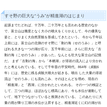
すそ野の巨大な“うみ”が精進湖のはじまり
起源までたどれば、十万年、二十万年とも言われる歴史のなか
で、富士山は幾度となく大小の噴火をくりかえして、今の優美な
姿と、とりまく大自然景観を形成してきたという。 今から千年以
上前には、富士山の北側のすそ野に「剗の海（せのうみ）」と呼
ばれる大きな一つの湖が広り、五千年前には、さらに巨大な「古
剗の海（こせのうみ）」があった。なんとも壮大な富士山の記憶
だ。 まず「古剗の海」から「本栖湖」が溶岩の流入により分かれ
たと考えられている。そして千年昔の平安時代、864年（貞観6
年）には、歴史に残る貞観大噴火が起きる。噴出 した大量の溶岩
流は「せのうみ」にも流れこみ、そのほとんどを埋め、現在の
「精進湖」と「西湖」に分かれたといわれる。 その一つの検証と
して、三つの湖は、ほぼおなじ標高にあり、今も水位が連動して
いて、地下でつながっていると推測されている。 このあたりに大
量の雨が降り三湖の水位が上昇すると、精進湖近くに幻の湖が出