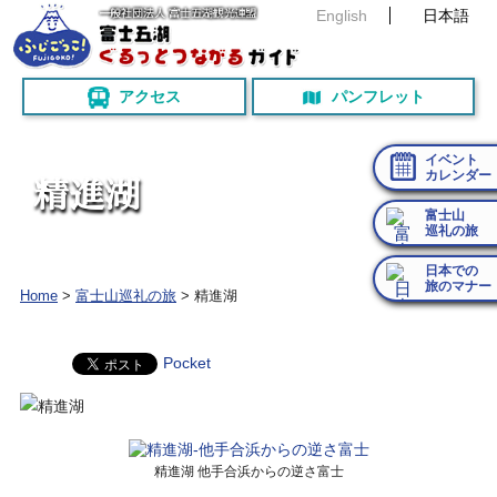
English
日本語
アクセス
パンフレット
イベント
カレンダー
精
進
湖
富士山
巡礼の旅
日本での
旅のマナー
Home
>
富士山巡礼の旅
>
精進湖
Pocket
精進湖 他手合浜からの逆さ富士