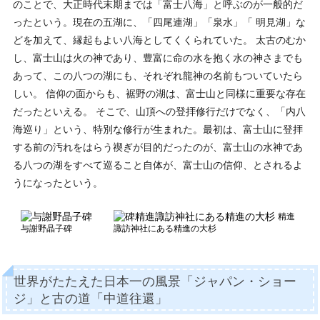
のことで、大正時代末期までは「富士八海」と呼ぶのが一般的だ
ったという。現在の五湖に、「四尾連湖」「泉水」「 明見湖」な
どを加えて、縁起もよい八海としてくくられていた。 太古のむか
し、富士山は火の神であり、豊富に命の水を抱く水の神さまでも
あって、この八つの湖にも、それぞれ龍神の名前もついていたら
しい。 信仰の面からも、裾野の湖は、富士山と同様に重要な存在
だったといえる。 そこで、山頂への登拝修行だけでなく、「内八
海巡り」という、特別な修行が生まれた。最初は、富士山に登拝
する前の汚れをはらう禊ぎが目的だったのが、富士山の水神であ
る八つの湖をすべて巡ること自体が、富士山の信仰、とされるよ
うになったという。
精進
与謝野晶子碑
諏訪神社にある精進の大杉
世界がたたえた日本一の風景「ジャパン・ショー
ジ」と古の道「中道往還」