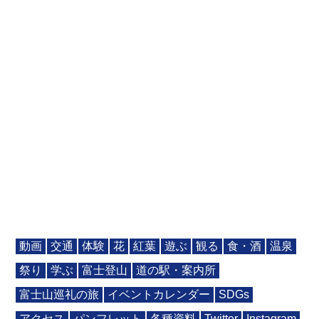
動画
交通
体験
花
紅葉
遊ぶ
観る
食・酒
温泉
祭り
学ぶ
富士登山
道の駅・案内所
富士山巡礼の旅
イベントカレンダー
SDGs
アクセス
パンフレット
各種資料
Twitter
Instagram