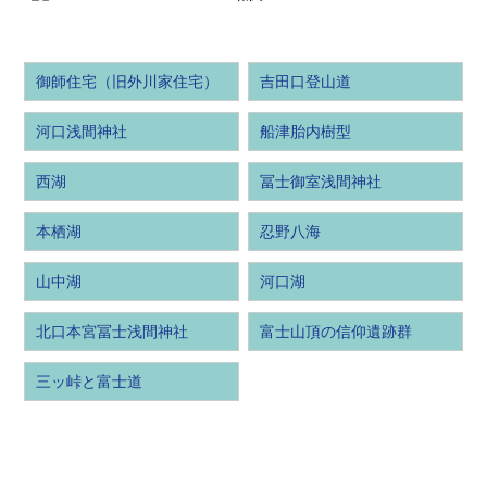
御師住宅（旧外川家住宅）
吉田口登山道
河口浅間神社
船津胎内樹型
西湖
冨士御室浅間神社
本栖湖
忍野八海
山中湖
河口湖
北口本宮冨士浅間神社
富士山頂の信仰遺跡群
三ッ峠と富士道