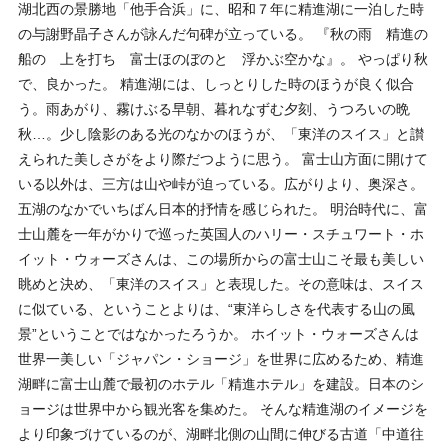
湖北西の景勝地「他手合浜」に、昭和７年に精進湖に一泊した時
の与謝野晶子さんが詠んだ句碑が立っている。 『秋の雨 精進の
船の 上を打ち 富士ほのぼのと 浮かぶ空かな』。 やっぱり秋
で、良かった。 精進湖には、しっとりした時のほうが良く似合
う。雨あがり、霧けぶる早朝、暮れなずむ夕刻、うつろいの晩
秋…。少し陰影のある光のなかのほうが、「東洋のスイス」と讃
えられた美しさがをより際だつように思う。 富士山方面に開けて
いる以外は、三方は山や峠が迫っている。広がりより、奥深さ。
五湖のなかでいちばん日本的抒情を感じられた。 明治時代に、富
士山麓を一年がかりで巡った英国人のハリー・スチュワート・ホ
イット・ウォーズさんは、この場所からの富士山こそ最も美しい
眺めと決め、「東洋のスイス」と表現した。その意味は、スイス
に似ている、ということよりは、“東洋らしさを代表する山の風
景”ということではなかったろうか。 ホイット・ウォーズさんは
世界一美しい「ジャパン・ショージ」を世界に広めるため、精進
湖畔に富士山麓で最初のホテル「精進ホテル」を建設。日本のシ
ョージは世界中から観光客を集めた。 そんな精進湖のイメージを
より印象づけているのが、湖畔北側の山間に伸びる古道「中道往