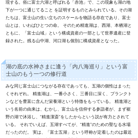
現する。俗に富士六湖と呼ばれる「赤池」で、この現象も湖の地
下が一つに通じてること を証明するものとみられている。その湖
たちは、富士山の生い立ちのスケールを物語る存在であり、富士
山とは、いわばひとつの命。 そのため精進湖は、西湖、本栖湖と
ともに、「富士山域」という構成資産の一部として世界遺産に登
録された。残る山中湖、河口湖も個別に構成資産となった。
湖の底の水神さまに逢う「内八海巡り」という富
士山のもう一つの修行道
みな同じ富士山につながる存在であっても、五湖の個性はまった
くそれぞれ。 精進湖は、一番小さく、三番目に深く、プランクト
ンなどを豊富に含んだ栄養湖という特徴をもっている。 精進湖と
いう名前の由来は、むかし、富士山を信仰する参詣者が、まず裾
野の湖で沐浴し、“精進潔斎”をしたからという説が有力とされて
いる。 それでいえば、五湖すべてが、“精進”のための聖なる水場
だったのだ。 実は、「富士五湖」という呼称が定着したのは最近