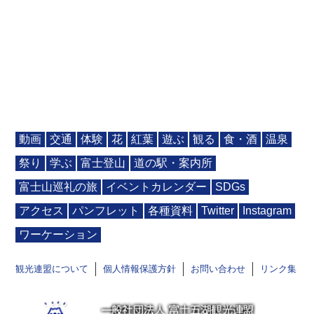
動画
交通
体験
花
紅葉
遊ぶ
観る
食・酒
温泉
祭り
学ぶ
富士登山
道の駅・案内所
富士山巡礼の旅
イベントカレンダー
SDGs
アクセス
パンフレット
各種資料
Twitter
Instagram
ワーケーション
観光連盟について
個人情報保護方針
お問い合わせ
リンク集