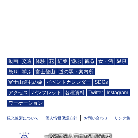
動画
交通
体験
花
紅葉
遊ぶ
観る
食・酒
温泉
祭り
学ぶ
富士登山
道の駅・案内所
富士山巡礼の旅
イベントカレンダー
SDGs
アクセス
パンフレット
各種資料
Twitter
Instagram
ワーケーション
観光連盟について
個人情報保護方針
お問い合わせ
リンク集