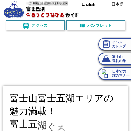
English
日本語
アクセス
パンフレット
イベント
カレンダー
富士山
巡礼の旅
日本での
旅のマナー
富
士
山
富
士
五
湖
エ
リ
ア
の
魅
力
満
載
！
富
士
五
湖
ぐ
る
っ
と