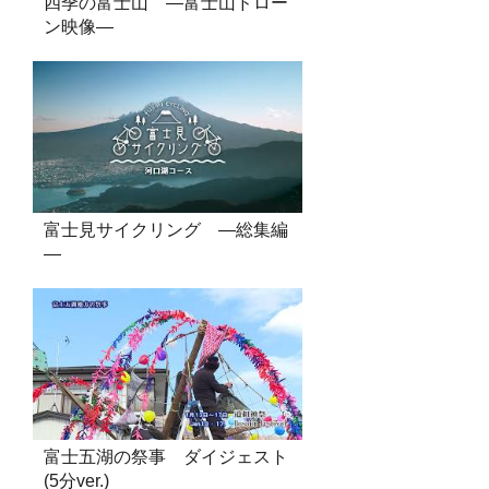
四季の富士山 ―富士山ドロー
ン映像―
富士見サイクリング ―総集編
―
富士五湖の祭事 ダイジェスト
(5分ver.)